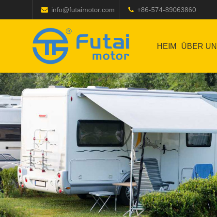
info@futaimotor.com
+86-574-89063860
HEIM
ÜBER U