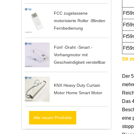
Ft59
FCC zugelassene
motorisierte Roller -Blinden
Ft59
Fernbedienung
Ft59
Fünf -Draht -Smart -
Ft59
Vorhangmotor mit
59 m
Geschwindigkeit verstellbar
Der 5
mehre
KNX Heavy Duty Curtain
Reich
Motor Home Smart Motor
Das 4
Besch
Alle neuen Produkte
eine 
stopp