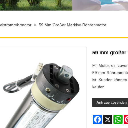
lstromrohrmotor
>
59 Mm Großer Markise Röhrenmotor
59 mm großer
FT Motor, ein zuver
59-mm-Röhrenmotor 
ist. Kunden können
kaufen
Anfrage absenden
Facebook
X
Wh