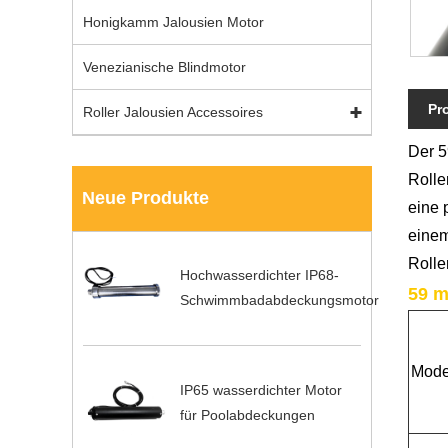
Honigkamm Jalousien Motor
Venezianische Blindmotor
Pr
Roller Jalousien Accessoires
Der 5
Rolle
Neue Produkte
eine 
einem
Rolle
Hochwasserdichter IP68-
59 m
Schwimmbadabdeckungsmotor
Mode
IP65 wasserdichter Motor
für Poolabdeckungen