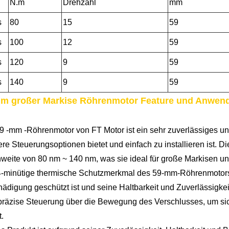
N.m
Drehzahl
mm
s
80
15
59
s
100
12
59
s
120
9
59
s
140
9
59
m großer Markise Röhrenmotor Feature und Anwen
9 -mm -Röhrenmotor von FT Motor ist ein sehr zuverlässiges und 
re Steuerungsoptionen bietet und einfach zu installieren ist. D
weite von 80 nm ~ 140 nm, was sie ideal für große Markisen und
-minütige thermische Schutzmerkmal des 59-mm-Röhrenmotors st
ädigung geschützt ist und seine Haltbarkeit und Zuverlässigkei
präzise Steuerung über die Bewegung des Verschlusses, um sich
t.