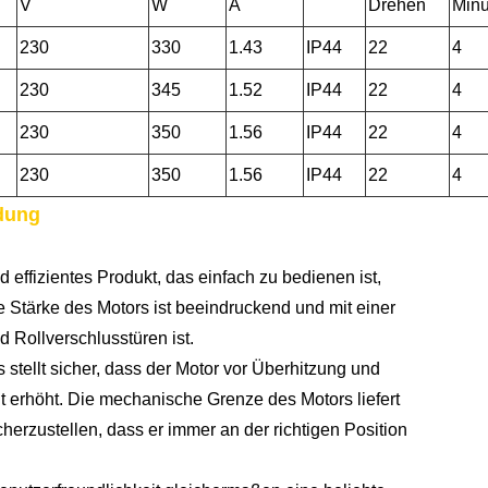
V
W
A
Drehen
Minu
230
330
1.43
IP44
22
4
230
345
1.52
IP44
22
4
230
350
1.56
IP44
22
4
230
350
1.56
IP44
22
4
dung
effizientes Produkt, das einfach zu bedienen ist,
ie Stärke des Motors ist beeindruckend und mit einer
 Rollverschlusstüren ist.
ellt sicher, dass der Motor vor Überhitzung und
t erhöht. Die mechanische Grenze des Motors liefert
erzustellen, dass er immer an der richtigen Position