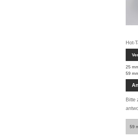
Hot-T
Ve
25 mm
59 mm
An
Bitte
antwo