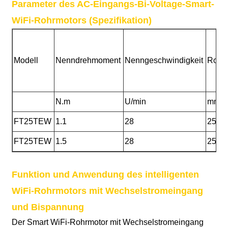
Parameter des AC-Eingangs-Bi-Voltage-Smart-
WiFi-Rohrmotors (Spezifikation)
Modell
Nenndrehmoment
Nenngeschwindigkeit
Rohr
N.m
U/min
mm
FT25TEW
1.1
28
25
FT25TEW
1.5
28
25
Funktion und Anwendung des intelligenten
WiFi-Rohrmotors mit Wechselstromeingang
und Bispannung
Der Smart WiFi-Rohrmotor mit Wechselstromeingang