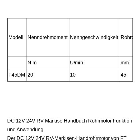
Modell
Nenndrehmoment
Nenngeschwindigkeit
Rohrdur
N.m
U/min
mm
F45DM
20
10
45
DC 12V 24V RV Markise Handbuch Rohrmotor Funktion
und Anwendung
Der DC 12V 24V RV-Markisen-Handrohrmotor von FT