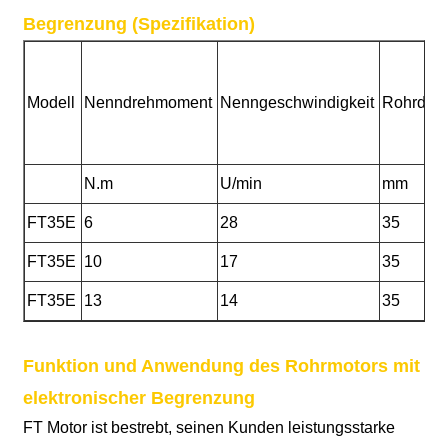
Begrenzung (Spezifikation)
Modell
Nenndrehmoment
Nenngeschwindigkeit
Rohrdur
N.m
U/min
mm
FT35E
6
28
35
FT35E
10
17
35
FT35E
13
14
35
Funktion und Anwendung des Rohrmotors mit
elektronischer Begrenzung
FT Motor ist bestrebt, seinen Kunden leistungsstarke